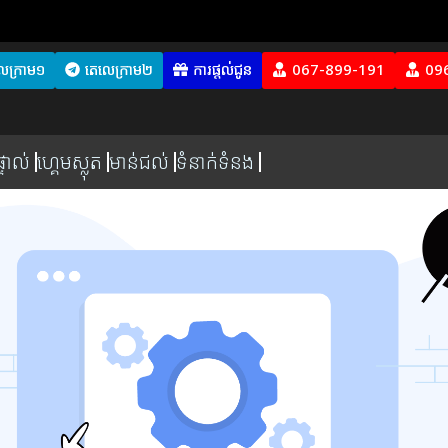
េក្រាម១
តេលេក្រាម២
ការផ្តល់ជូន
067-899-191
09
ទាល់
ហ្គេមស្លុត
មាន់ជល់
ទំនាក់ទំនង