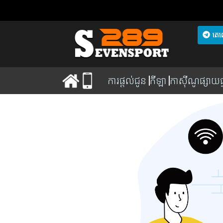
តេល
ការផ្តល់ជូន
កីឡា
កាស៊ីណូផ្សាយផ្